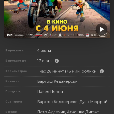
4 июня
В прокате с
17 июня
В прокате до
1 час 26 минут (+6 мин. ролики)
Хронометраж
Бартош Кедзиерски
Режиссер
Павел Певни
Продюсер
Бартош Кедзиерски, Дуан Мюррэй
Сценарист
Петр Адамчик, Агнешка Дигант
В ролях