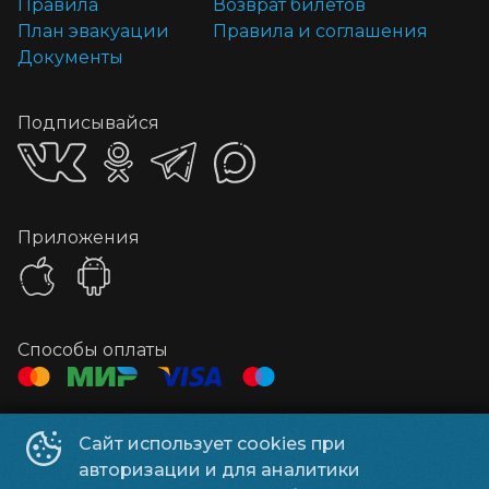
Правила
Возврат билетов
План эвакуации
Правила и соглашения
Документы
Подписывайся
Приложения
Способы оплаты
Контакты
Сайт использует cookies при
Администратор
+7 978 099-25-52
авторизации и для аналитики
Рекламодателям
office@saturn-imax.ru