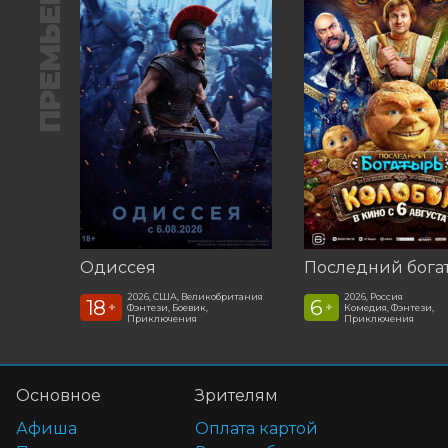
ПРЕМЬЕРА
Одиссея
2026, США, Великобритания
2026, Россия
18
6
+
+
Фэнтези, Боевик,
Комедия, Фэнтези,
Приключения
Приключения
Основное
Зрителям
Афиша
Оплата картой