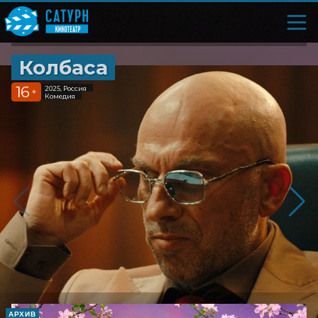
Колбаса
16
2025, Россия
+
Комедия
АРХИВ