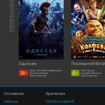
ПРЕМЬЕРА
Одиссея
2026, США, Великобритания
2026, Россия
18
6
+
+
Фэнтези, Боевик,
Комедия, Фэнтези,
Приключения
Приключения
Основное
Зрителям
Афиша
Оплата картой