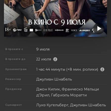
9 июля
В прокате с
22 июля
В прокате до
1 час 44 минуты (+8 мин. ролики)
Хронометраж
Джулиан Шнабель
Режиссер
Джон Килик, Франческо Мельци
Продюсер
д’Эрил, Габриэль Моратти
Луиз Кугельберг, Джулиан Шнабель
Сценарист