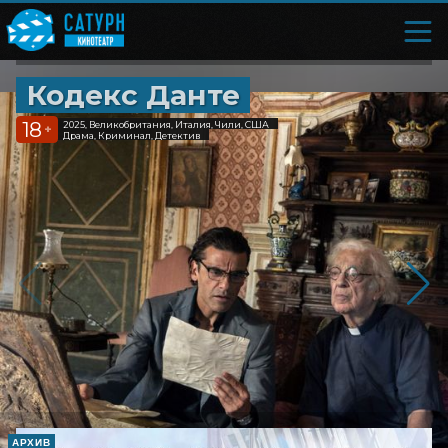
Кодекс Данте
18
2025, Великобритания, Италия, Чили, США
+
Драма, Криминал, Детектив
АРХИВ