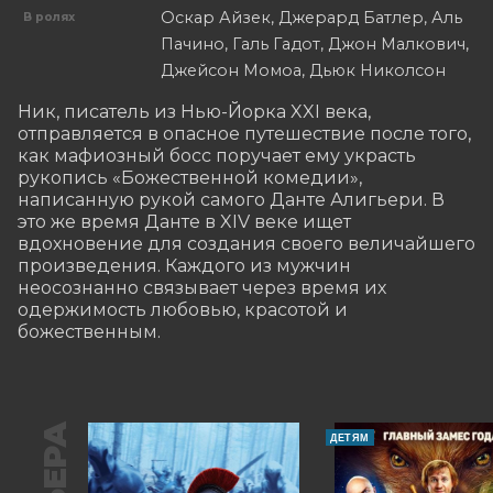
Оскар Айзек, Джерард Батлер, Аль
В ролях
Пачино, Галь Гадот, Джон Малкович,
Джейсон Момоа, Дьюк Николсон
Ник, писатель из Нью-Йорка XXI века, 
отправляется в опасное путешествие после того, 
как мафиозный босс поручает ему украсть 
рукопись «Божественной комедии», 
написанную рукой самого Данте Алигьери. В 
это же время Данте в XIV веке ищет 
вдохновение для создания своего величайшего 
произведения. Каждого из мужчин 
неосознанно связывает через время их 
одержимость любовью, красотой и 
божественным.
ДЕТЯМ