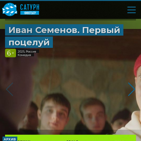
Иван Семенов. Первый
поцелуй
6
2025, Россия
+
Комедия
АРХИВ