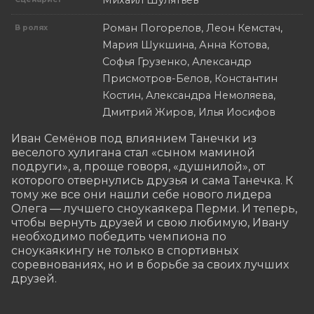
Михаил Шулятьев
Роман Погорелов, Леон Кемстач,
В ролях
Мария Шукшина, Анна Котова,
Софья Грузенко, Александр
Присмотров-Белов, Константин
Костин, Александра Немоляева,
Дмитрий Жиров, Илья Иосифов
Иван Семёнов под влиянием Танечки из 
веселого хулигана стал «сыном маминой 
подруги», а, проще говоря, «душнилой», от 
которого отвернулись друзья и сама Танечка. К 
тому же все они нашли себе нового лидера 
Олега — лучшего сноукаякера Перми. И теперь, 
чтобы вернуть друзей и свою любимую, Ивану 
необходимо победить чемпиона по 
сноукаякингу не только в спортивных 
соревнованиях, но и в борьбе за своих лучших 
друзей.