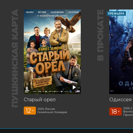
ПУШКИНСКАЯ КАРТА
В ПРОКАТЕ
ПРЕМЬЕРА
Старый орёл
Одиссея
2026, 
12
2026, Россия
18
+
+
Фэнтез
Семейный, Комедия
Прикл