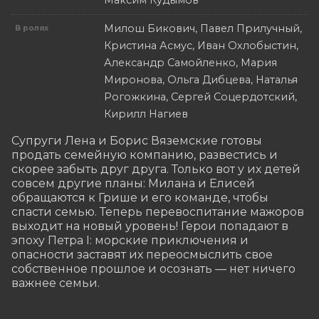
Максим Кудымов
Милош Бикович, Павел Прилучный,
В ролях
Кристина Асмус, Иван Охлобыстин,
Александр Самойленко, Мария
Миронова, Ольга Дибцева, Наталья
Рогожкина, Сергей Соцердотский,
Кирилл Нагиев
Супруги Лена и Борис Вяземские готовы 
продать семейную компанию, развестись и 
скорее забыть друг друга. Только вот у их детей 
совсем другие планы: Милана и Елисей 
обращаются к Грише и его команде, чтобы 
спасти семью. Теперь перевоспитание мажоров 
выходит на новый уровень! Герои попадают в 
эпоху Петра I: морские приключения и 
опасности заставят их переосмыслить свое 
собственное прошлое и осознать — нет ничего 
важнее семьи.