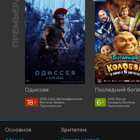
ПРЕМЬЕРА
Одиссея
2026, США, Великобритания
2026, Россия
18
6
+
+
Фэнтези, Боевик,
Комедия, Фэнтези,
Приключения
Приключения
Основное
Зрителям