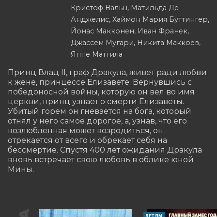
Кристоф Вальц, Матильда Де
Анджелис, Хаймон Мария Буттингер,
Йонас Макконен, Иван Франек,
Джассем Мугари, Никита Маккоев,
Янне Маттила
Принц Влад II, граф Дракула, живет ради любви 
к жене, принцессе Елизавете. Вернувшись с 
победоносной войны, которую он вел во имя 
церкви, принц узнает о смерти Елизаветы. 
Убитый горем он гневается на бога, который 
отнял у него самое дорогое, а, узнав, что его 
возлюбленная может возродиться, он 
отрекается от всего и обрекает себя на 
бессмертие. Спустя 400 лет ожидания Дракула 
вновь встречает свою любовь в облике юной 
Мины.
ДЕТЯМ