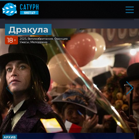
Дракула
18
2025, Великобритания, Франция
+
Ужасы, Мелодрама
АРХИВ