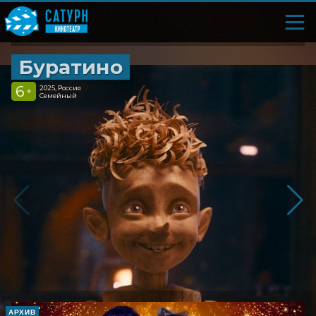
Буратино
6
2025, Россия
+
Семейный
АРХИВ