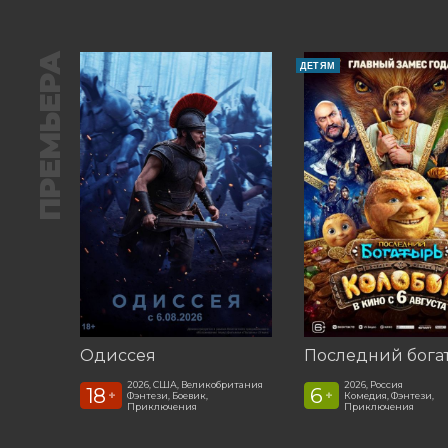
ПРЕМЬЕРА
ДЕТЯМ
Одиссея
2026, США, Великобритания
2026, Россия
18
6
+
+
Фэнтези, Боевик,
Комедия, Фэнтези,
Приключения
Приключения