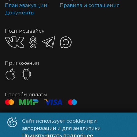
План эвакуации
Правила и соглашения
Документы
Подписывайся
Приложения
Способы оплаты
Контакты
Сайт использует cookies при
Администратор
+7 978 099-25-52
авторизации и для аналитики
Рекламодателям
office@saturn-imax.ru
Принять
Читать подробнее