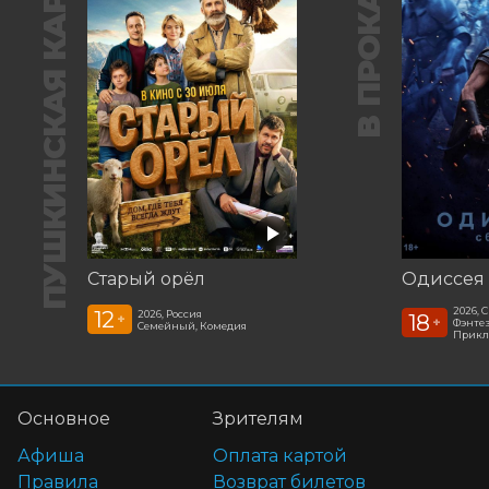
ПУШКИНСКАЯ КАРТА
В ПРОКАТЕ
Старый орёл
Одиссея
2026, 
12
2026, Россия
18
+
+
Фэнтез
Семейный, Комедия
Прикл
Основное
Зрителям
Афиша
Оплата картой
Правила
Возврат билетов