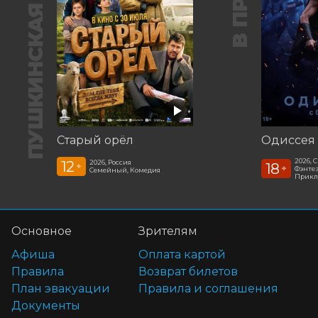
ПУШКИНСКАЯ КАРТА
Старый орёл
Одиссея
2026, 
12
2026, Россия
18
+
+
Фэнтез
Семейный, Комедия
Прикл
Основное
Зрителям
Афиша
Оплата картой
Правила
Возврат билетов
План эвакуации
Правила и соглашения
Документы