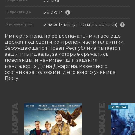
30 мая
В прокате с
26 июня
В прокате до
2 часа 12 минут (+5 мин. ролики)
Хронометраж
Империя пала, но её военачальники всё ещё 
держат под своим контролем части галактики. 
Зарождающаяся Новая Республика пытается 
защитить идеалы, за которые сражались 
повстанцы, и нанимает для задания 
мандалорца Дина Джарина, известного 
охотника за головами, и его юного ученика 
Грогу.
В ПРОКАТЕ
ПРЕМЬЕРА