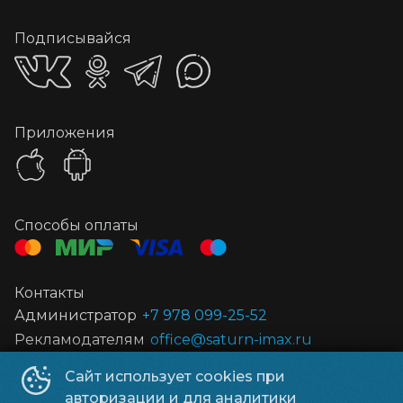
Подписывайся
Приложения
Способы оплаты
Контакты
Администратор
+7 978 099-25-52
Рекламодателям
office@saturn-imax.ru
Сайт использует cookies при
ООО ПЛАНЕТА КИНО
©
2019-
2026
авторизации и для аналитики