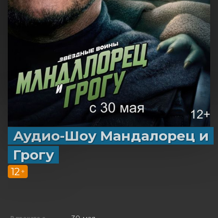
Аудио-Шоу Мандалорец и
Грогу
12
+