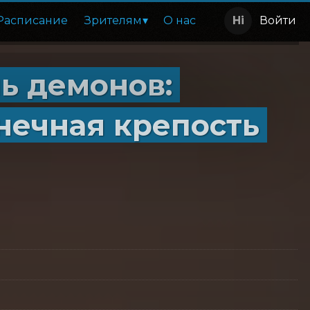
Расписание
Зрителям
О нас
Войти
ь демонов:
онечная крепость