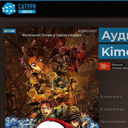
Ауд
АРХИВ
Kim
18
Япония
+
Аниме, Бое
В прокате с
В прокате до
Хронометраж