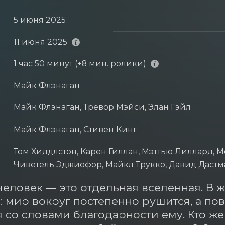
5 июня 2025
11 июня 2025
1 час 50 минут (+8 мин. ролики)
Майк Флэнаган
Майк Флэнаган, Тревор Мэйси, Элан Гэйл
Майк Флэнаган, Стивен Кинг
Том Хиддлстон, Карен Гиллан, Мэттью Лиллард, М
Чиветель Эджиофор, Майкл Трукко, Давид Даст
еловек — это отдельная вселенная. В ж
: мир вокруг постепенно рушится, а по
 со словами благодарности ему. Кто же 