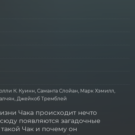
олли К. Куинн, Саманта Слойан, Марк Хэмилл,
малчян, Джейкоб Тремблей
изни Чака происходит нечто 
всюду появляются загадочные 
такой Чак и почему он 